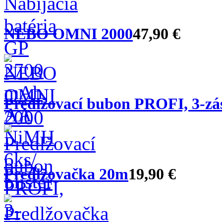
NEBO OMNI 2000
47,90 €
Predlžovací bubon PROFI, 3-zás.
Predlžovačka 20m
19,90 €