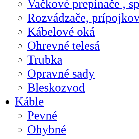
Vačkové prepinače , s
Rozvádzače, prípojkov
Kábelové oká
Ohrevné telesá
Trubka
Opravné sady
Bleskozvod
Káble
Pevné
Ohybné