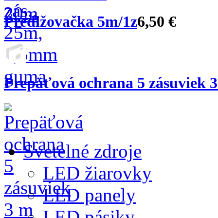
Predlžovačka 5m/1z
6,50 €
Prepäťová ochrana 5 zásuviek 
Svetelné zdroje
LED žiarovky
LED panely
LED pásiky