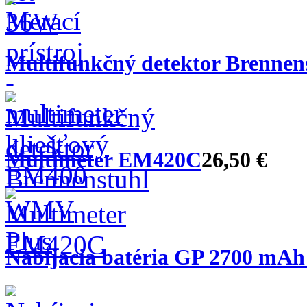
Multifunkčný detektor Brennens
Multimeter EM420C
26,50 €
Nabíjacia batéria GP 2700 mAh