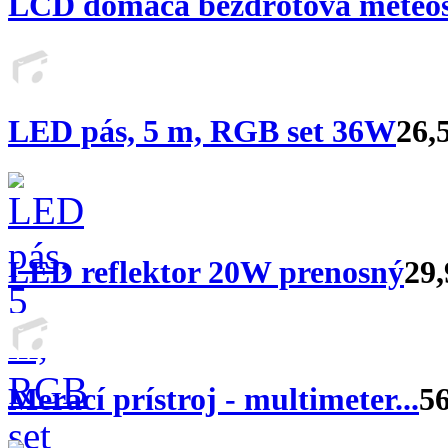
LCD domáca bezdrôtová meteos
LED pás, 5 m, RGB set 36W
26,
LED reflektor 20W prenosný
29,
Merací prístroj - multimeter...
56