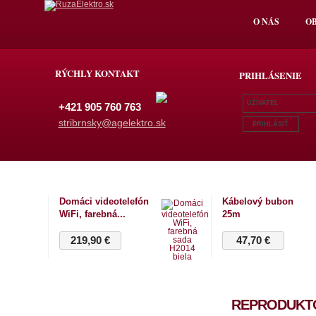
O NÁS
O
RÝCHLY KONTAKT
PRIHLÁSENIE
+421 905 760 763
stribrnsky@agelektro.sk
Domáci videotelefón
Kábelový bubon
WiFi, farebná...
25m
219,90 €
47,70 €
Kábelový bubon
LCD domáca
40m
bezdrôtová
REPRODUKT
meteostanica E8468
SVETELNÉ ZDROJE